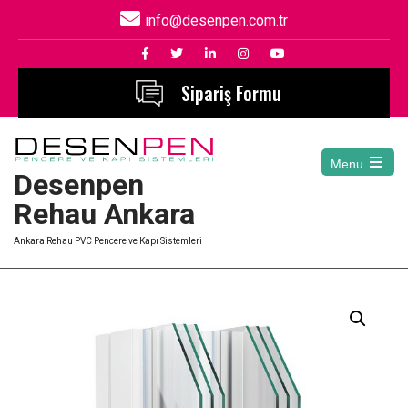
info@desenpen.com.tr
Sipariş Formu
Menu
Desenpen
Open
the
Rehau Ankara
main
menu
Ankara Rehau PVC Pencere ve Kapı Sistemleri