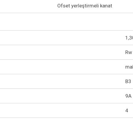
Ofset yerleştirmeli kanat
1,
Rw 
ma
B3
9A
4