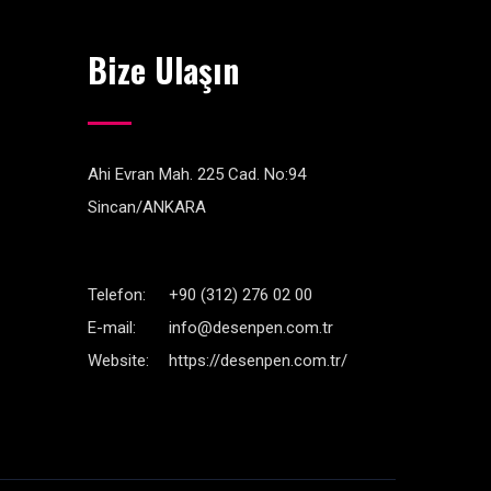
Bize Ulaşın
Ahi Evran Mah. 225 Cad. No:94
Sincan/ANKARA
Telefon:
+90 (312) 276 02 00
E-mail:
info@desenpen.com.tr
Website:
https://desenpen.com.tr/