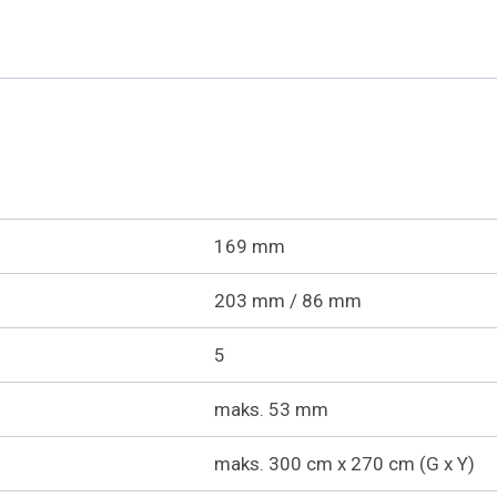
169 mm
203 mm / 86 mm
5
maks. 53 mm
maks. 300 cm x 270 cm (G x Y)